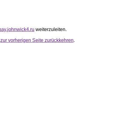
hbay.johnwick4.ru
weiterzuleiten.
u
zur vorherigen Seite zurückkehren
.