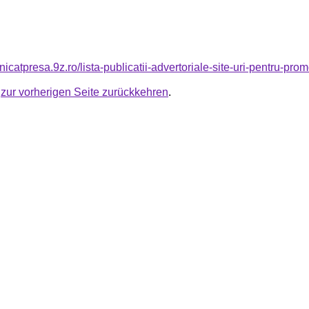
nicatpresa.9z.ro/lista-publicatii-advertoriale-site-uri-pentru-pro
u
zur vorherigen Seite zurückkehren
.